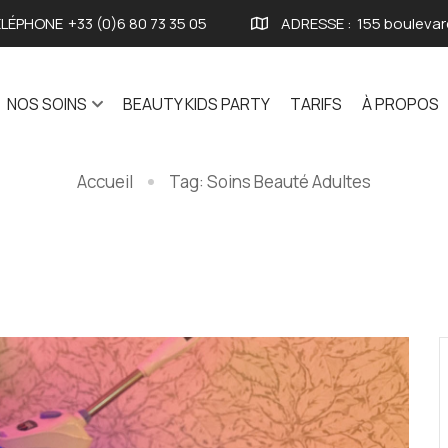
LÉPHONE
+33 (0)6 80 73 35 05
ADRESSE :
155 boulevar
NOS SOINS
BEAUTY KIDS PARTY
TARIFS
À PROPOS
Accueil
Tag: Soins Beauté Adultes