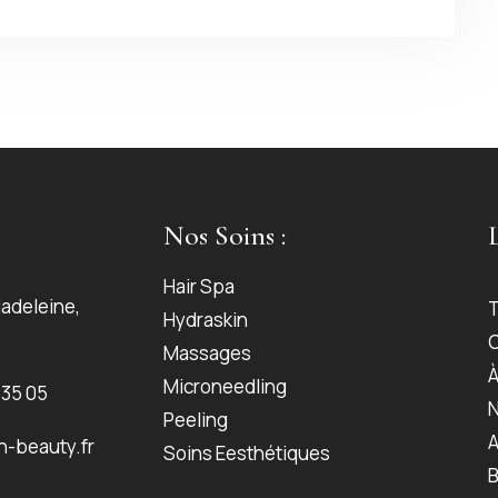
Nos Soins :
Hair Spa
Madeleine,
T
Hydraskin
Massages
À
Microneedling
 35 05
N
Peeling
A
-beauty.fr
Soins Eesthétiques
B