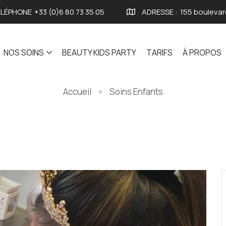
LÉPHONE
+33 (0)6 80 73 35 05
ADRESSE :
155 boulevar
NOS SOINS
BEAUTY KIDS PARTY
TARIFS
À PROPOS
Accueil
Soins Enfants